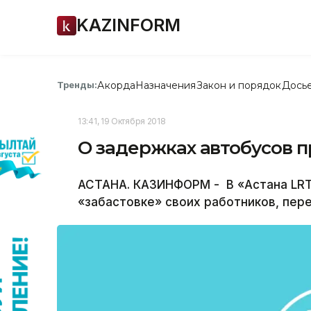
KAZINFORM
Акорда
Назначения
Закон и порядок
Дось
Тренды:
13:41, 19 Октября 2018
О задержках автобусов 
АСТАНА. КАЗИНФОРМ - В «Астана LR
«забастовке» своих работников, пе