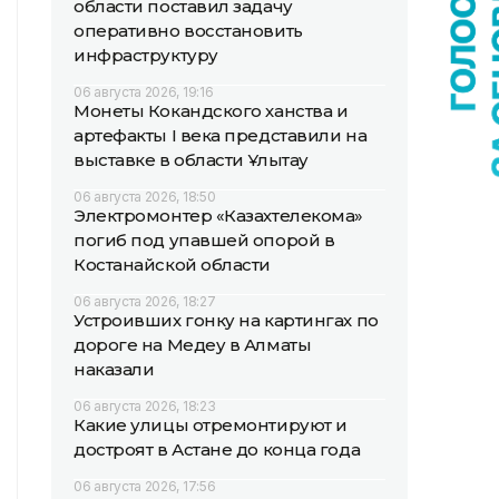
области поставил задачу
оперативно восстановить
инфраструктуру
06 августа 2026, 19:16
Монеты Кокандского ханства и
артефакты I века представили на
выставке в области Ұлытау
06 августа 2026, 18:50
Электромонтер «Казахтелекома»
погиб под упавшей опорой в
Костанайской области
06 августа 2026, 18:27
Устроивших гонку на картингах по
дороге на Медеу в Алматы
наказали
06 августа 2026, 18:23
Какие улицы отремонтируют и
достроят в Астане до конца года
06 августа 2026, 17:56