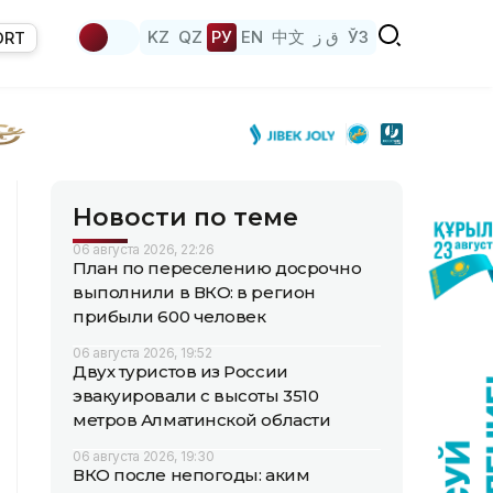
KZ
QZ
РУ
EN
中文
ق ز
ЎЗ
ORT
Новости по теме
06 августа 2026, 22:26
План по переселению досрочно
выполнили в ВКО: в регион
прибыли 600 человек
06 августа 2026, 19:52
Двух туристов из России
эвакуировали с высоты 3510
метров Алматинской области
06 августа 2026, 19:30
ВКО после непогоды: аким