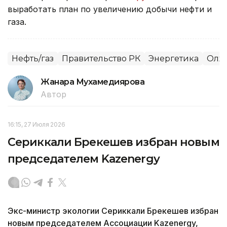
выработать план по увеличению добычи нефти и
газа.
Нефть/газ
Правительство РК
Энергетика
Олжа
Жанара Мухамедиярова
Автор
16:15, 27 Июля 2026
Сериккали Брекешев избран новым
председателем Kazenergy
Экс-министр экологии Сериккали Брекешев избран
новым председателем Ассоциации Kazenergy,