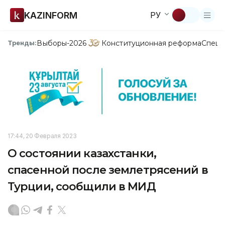
KAZINFORM
РУ
Выборы-2026
Конституционная реформа
Спецп
Тренды:
17:44, 20 Февраля 2023
О состоянии казахстанки,
спасенной после землетрясений в
Турции, сообщили в МИД