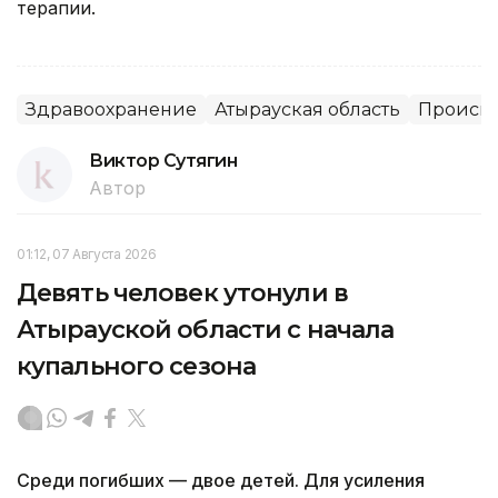
терапии.
Здравоохранение
Атырауская область
Происше
Виктор Сутягин
Автор
01:12, 07 Августа 2026
Девять человек утонули в
Атырауской области с начала
купального сезона
Среди погибших — двое детей. Для усиления