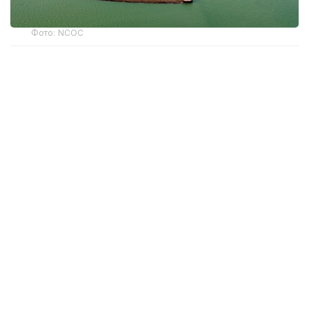
Фото: NCOC
По данным департамента экологии Атырауской
области, дело передано на исполнение
государственным судебным исполнителям.
По словам руководителя департамента экологии
Атырауской области Аскара Жусипова, в
прошлом году в отношении компании NCOC было
возбуждено семь административных дел. Общая
сумма штрафов составила 2,3 трлн теңге. По всем
этим делам судебные разбирательства
завершены.
— Все действия департамента признаны
законными. В первом полугодии текущего
года по шести из семи административных