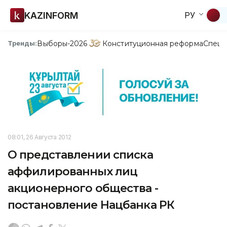
KAZINFORM
РУ
Выборы-2026
Конституционная реформа
Спецп
Тренды:
08:01, 26 Августа 2012
О представлении списка
аффилированных лиц
акционерного общества -
постановление Нацбанка РК