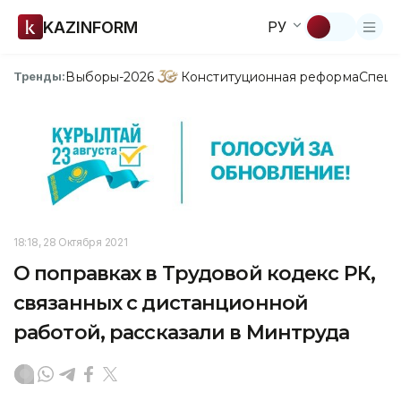
KAZINFORM
РУ
Выборы-2026
Конституционная реформа
Спецп
Тренды:
18:18, 28 Октября 2021
О поправках в Трудовой кодекс РК,
связанных с дистанционной
работой, рассказали в Минтруда