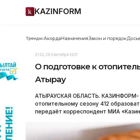
KAZINFORM
Акорда
Назначения
Закон и порядок
Дось
Тренды:
21:32, 29 Сентября 2021
О подготовке к отопител
Атырау
АТЫРАУСКАЯ ОБЛАСТЬ. КАЗИНФОРМ- В
отопительному сезону 412 образоват
передаёт корреспондент МИА «Кази