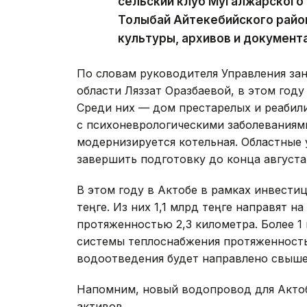
сельский клуб Мугалжарского р
Толыбай Айтекебийского райо
культуры, архивов и документ
По словам руководителя Управления за
области Ляззат Оразбаевой, в этом году
Среди них — дом престарелых и реабил
с психоневрологическими заболеваниями
модернизируется котельная. Областные
завершить подготовку до конца августа
В этом году в Актобе в рамках инвест
теңге. Из них 1,1 млрд теңге направят 
протяженностью 2,3 километра. Более 
системы теплоснабжения протяженность
водоотведения будет направлено свыше 
Напомним, новый водопровод для Акт
активов.