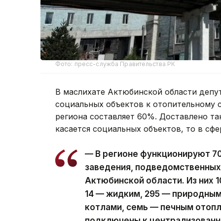
Фото: пресс-служба Правительства РК
В маслихате Актюбинской области депу
социальных объектов к отопительному с
региона составляет 60%. Доставлено та
касается социальных объектов, то в сфе
— В регионе функционируют 7
заведения, подведомственных
Актюбинской области. Из них 
14 — жидким, 295 — природным
котлами, семь — печным отопл
подключены к централизованн