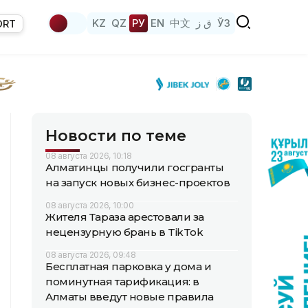
KZ
QZ
РУ
EN
中文
ق ز
ЎЗ
ORT
Новости по теме
08 августа 2026, 10:18
Алматинцы получили госгранты
на запуск новых бизнес-проектов
08 августа 2026, 10:00
Жителя Тараза арестовали за
нецензурную брань в TikTok
08 августа 2026, 09:48
Бесплатная парковка у дома и
поминутная тарификация: в
Алматы введут новые правила