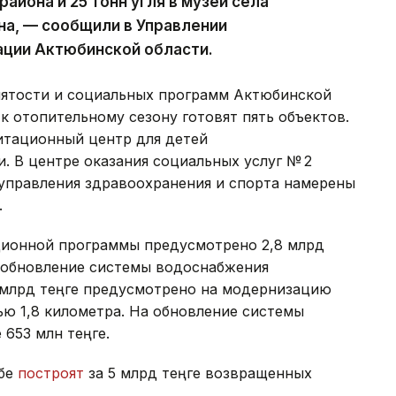
айона и 25 тонн угля в музей села
на, — сообщили в Управлении
ации Актюбинской области.
нятости и социальных программ Актюбинской
 к отопительному сезону готовят пять объектов.
итационный центр для детей
. В центре оказания социальных услуг № 2
 управления здравоохранения и спорта намерены
.
иционной программы предусмотрено 2,8 млрд
на обновление системы водоснабжения
1 млрд теңге предусмотрено на модернизацию
ю 1,8 километра. На обновление системы
653 млн теңге.
обе
построят
за 5 млрд теңге возвращенных