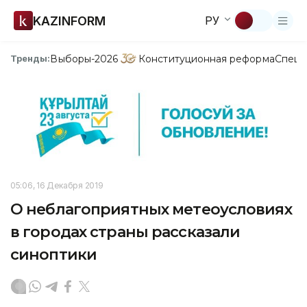
KAZINFORM
РУ
Выборы-2026
Конституционная реформа
Спецп
Тренды:
05:06, 16 Декабря 2019
О неблагоприятных метеоусловиях
в городах страны рассказали
синоптики