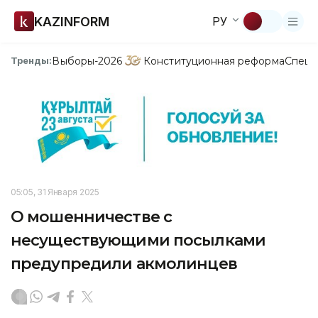
KAZINFORM
РУ
Выборы-2026
Конституционная реформа
Спецп
Тренды:
05:05, 31 Января 2025
О мошенничестве с
несуществующими посылками
предупредили акмолинцев