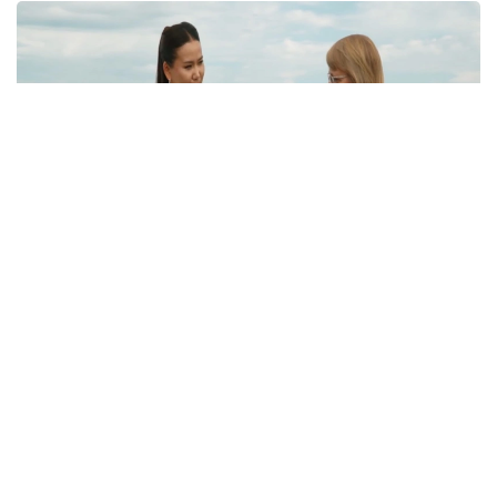
Кадр из видео
Однако, как отмечается в сюжете, далеко не все
жители села знают об этом историческом
наследии. Сегодня многие дома в населенном
пункте пустуют.
— В будущем мы планируем создать здесь