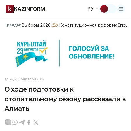
KAZINFORM
РУ
Выборы-2026
Конституционная реформа
Спецп
Тренды:
17:58, 25 Сентября 2017
О ходе подготовки к
отопительному сезону рассказали в
Алматы