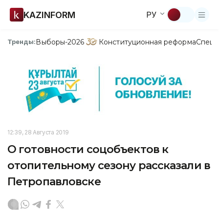
KAZINFORM
РУ
Выборы-2026
Конституционная реформа
Спецп
Тренды:
12:39, 28 Августа 2019
О готовности соцобъектов к
отопительному сезону рассказали в
Петропавловске