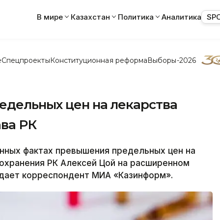
В мире
Казахстан
Политика
Аналитика
SP
е
Спецпроекты
Конституционная реформа
Выборы-2026
едельных цен на лекарства
ава РК
нных фактах превышения предельных цен на
оохранения РК Алексей Цой на расширенном
едает корреспондент МИА «Казинформ».