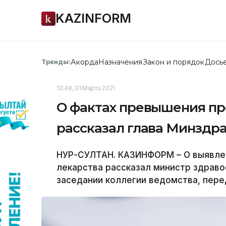
KAZINFORM
Акорда
Назначения
Закон и порядок
Дось
Тренды:
10:48, 01 Марта 2021
О фактах превышения пр
рассказал глава Минздр
НУР-СУЛТАН. КАЗИНФОРМ – О выявле
лекарства рассказал министр здрав
заседании коллегии ведомства, пер