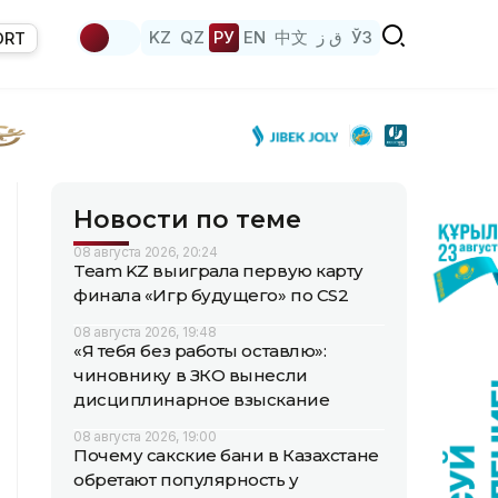
KZ
QZ
РУ
EN
中文
ق ز
ЎЗ
ORT
Новости по теме
08 августа 2026, 20:24
Team KZ выиграла первую карту
финала «Игр будущего» по CS2
08 августа 2026, 19:48
«Я тебя без работы оставлю»:
чиновнику в ЗКО вынесли
дисциплинарное взыскание
08 августа 2026, 19:00
Почему сакские бани в Казахстане
обретают популярность у