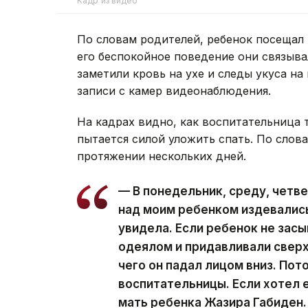
Кадр из видео
По словам родителей, ребенок посещал 
его беспокойное поведение они связыв
заметили кровь на ухе и следы укуса на
записи с камер видеонаблюдения.
На кадрах видно, как воспитательница тя
пытается силой уложить спать. По слов
протяжении нескольких дней.
— В понедельник, среду, четв
над моим ребенком издевались.
увидела. Если ребенок не зас
одеялом и придавливали сверху
чего он падал лицом вниз. Пот
воспитательницы. Если хотел е
мать ребенка Жазира Габиден.