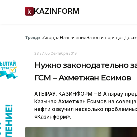
KAZINFORM
Акорда
Назначения
Закон и порядок
Дось
Тренды:
23:27, 05 Сентября 2019
Нужно законодательно з
ГСМ – Ахметжан Есимов
АТЫРАУ. КАЗИНФОРМ – В Атырау пре
Казына» Ахметжан Есимов на совещан
нефти озвучил несколько проблемны
«Казинформ».