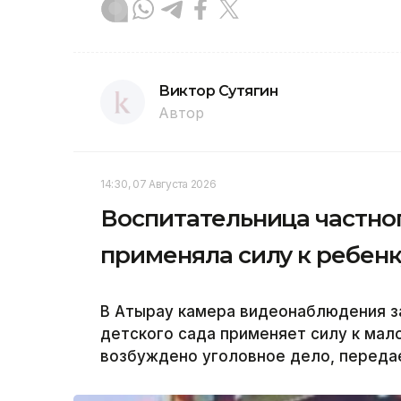
Виктор Сутягин
Автор
14:30, 07 Августа 2026
Воспитательница частног
применяла силу к ребенк
В Атырау камера видеонаблюдения за
детского сада применяет силу к мал
возбуждено уголовное дело, передае