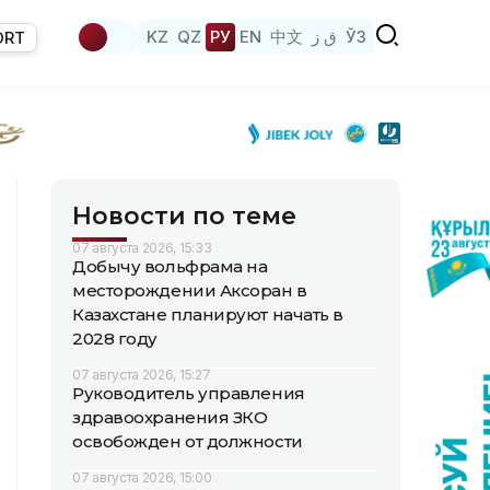
KZ
QZ
РУ
EN
中文
ق ز
ЎЗ
ORT
Новости по теме
07 августа 2026, 15:33
Добычу вольфрама на
месторождении Аксоран в
Казахстане планируют начать в
2028 году
07 августа 2026, 15:27
Руководитель управления
здравоохранения ЗКО
освобожден от должности
07 августа 2026, 15:00