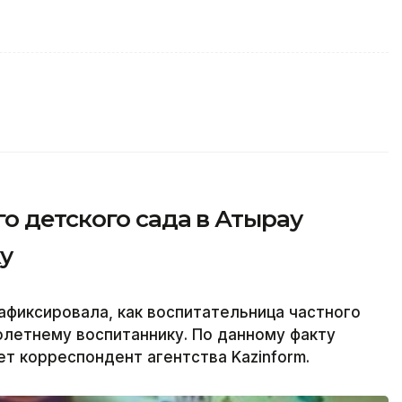
о детского сада в Атырау
у
фиксировала, как воспитательница частного
олетнему воспитаннику. По данному факту
т корреспондент агентства Kazinform.