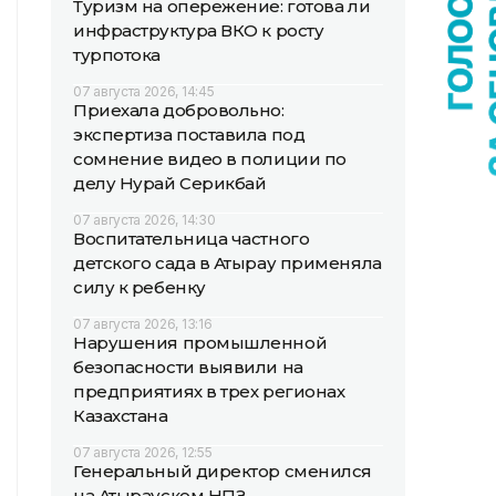
Туризм на опережение: готова ли
инфраструктура ВКО к росту
турпотока
07 августа 2026, 14:45
Приехала добровольно:
экспертиза поставила под
сомнение видео в полиции по
делу Нурай Серикбай
07 августа 2026, 14:30
Воспитательница частного
детского сада в Атырау применяла
силу к ребенку
07 августа 2026, 13:16
Нарушения промышленной
безопасности выявили на
предприятиях в трех регионах
Казахстана
07 августа 2026, 12:55
Генеральный директор сменился
на Атырауском НПЗ