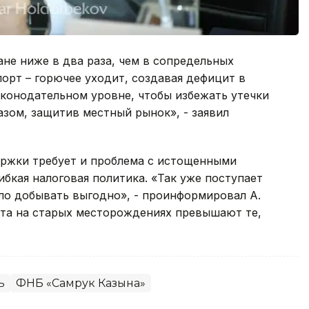
ане ниже в два раза, чем в сопредельных
порт – горючее уходит, создавая дефицит в
конодательном уровне, чтобы избежать утечки
зом, защитив местный рынок», - заявил
ержки требует и проблема с истощенными
бкая налоговая политика. «Так уже поступает
ло добывать выгодно», - проинформировал А.
ста на старых месторождениях превышают те,
ь
ФНБ «Самрук Казына»