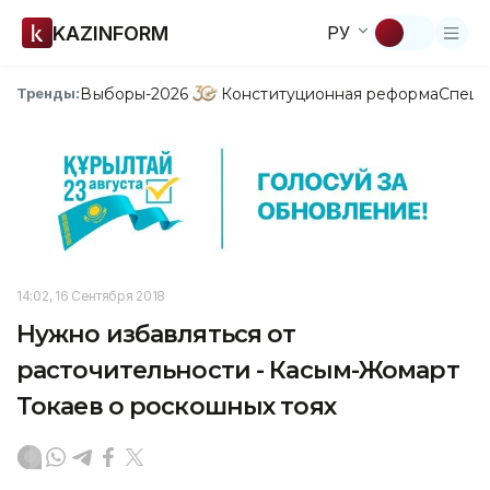
KAZINFORM
РУ
Выборы-2026
Конституционная реформа
Спецп
Тренды:
14:02, 16 Сентября 2018
Нужно избавляться от
расточительности - Касым-Жомарт
Токаев о роскошных тоях