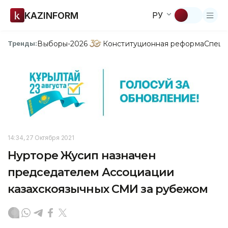
KAZINFORM
РУ
Выборы-2026
Конституционная реформа
Спецп
Тренды:
14:34, 27 Октября 2021
Нурторе Жусип назначен
председателем Ассоциации
казахскоязычных СМИ за рубежом