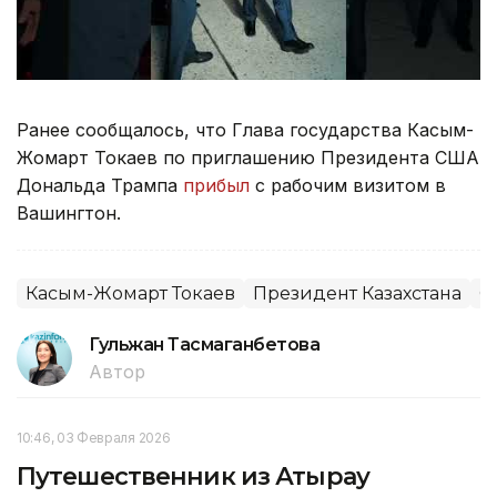
Ранее сообщалось, что Глава государства Касым-
Жомарт Токаев по приглашению Президента США
Дональда Трампа
прибыл
с рабочим визитом в
Вашингтон.
Касым-Жомарт Токаев
Президент Казахстана
С
Гульжан Тасмаганбетова
Автор
10:46, 03 Февраля 2026
Путешественник из Атырау