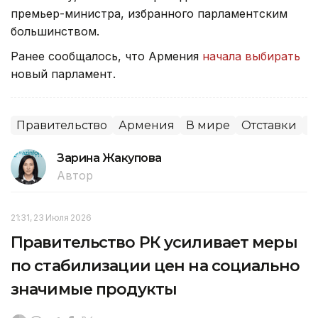
премьер-министра, избранного парламентским
большинством.
Ранее сообщалось, что Армения
начала выбирать
новый парламент.
Правительство
Армения
В мире
Отставки
П
Зарина Жакупова
Автор
21:31, 23 Июля 2026
Правительство РК усиливает меры
по стабилизации цен на социально
значимые продукты