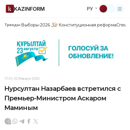
KAZINFORM
РУ
Выборы-2026
Конституционная реформа
Спецп
Тренды:
17:01, 10 Января 2020
Нурсултан Назарбаев встретился с
Премьер-Министром Аскаром
Маминым