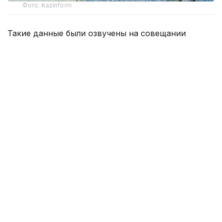
Фото: Kazinform
Такие данные были озвучены на совещании
по вопросам стабилизации цен на социально
значимые продовольственные товары и инфляции
под председательством заместителя Премьер-
министра — министра национальной экономики
Серика Жумангарина.
Как было отмечено на совещании, по итогам июня
годовая инфляция в стране составила 10,3%
против 10,4% месяцем ранее. При этом уровень
инфляции выше среднереспубликанского
сохраняется в 11 регионах. Самые высокие
показатели зарегистрированы в областях Жетысу,
Улытау, а также в Северо-Казахстанской
и Акмолинской областях.
Первый вице-министр торговли и интеграции