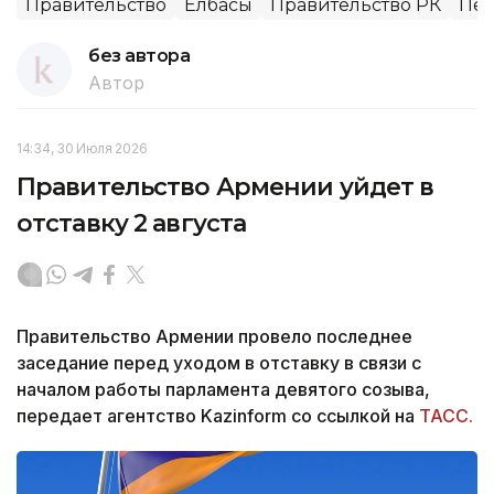
Правительство
Елбасы
Правительство РК
Пер
без автора
Автор
14:34, 30 Июля 2026
Правительство Армении уйдет в
отставку 2 августа
Правительство Армении провело последнее
заседание перед уходом в отставку в связи с
началом работы парламента девятого созыва,
передает агентство Kazinform со ссылкой на
ТАСС.