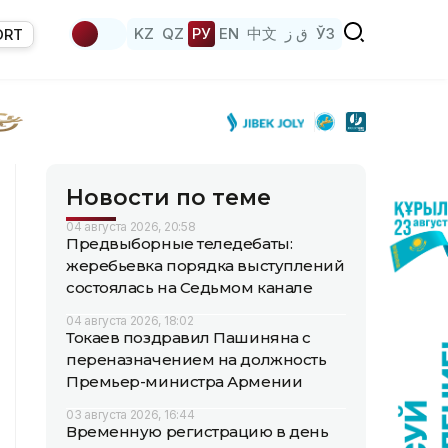
KZ
QZ
РУ
EN
中文
ق ز
ЎЗ
ORT
Новости по теме
04 августа 2026, 20:58
Предвыборные теледебаты:
жеребьевка порядка выступлений
состоялась на Седьмом канале
04 августа 2026, 18:02
Токаев поздравил Пашиняна с
переназначением на должность
Премьер-министра Армении
03 августа 2026, 16:44
Временную регистрацию в день