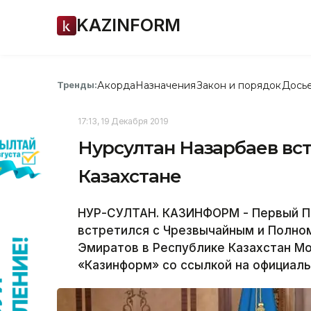
KAZINFORM
Акорда
Назначения
Закон и порядок
Дось
Тренды:
17:13, 19 Декабря 2019
Нурсултан Назарбаев вст
Казахстане
НУР-СУЛТАН. КАЗИНФОРМ - Первый Пр
встретился с Чрезвычайным и Полн
Эмиратов в Республике Казахстан 
«Казинформ» со ссылкой на официаль