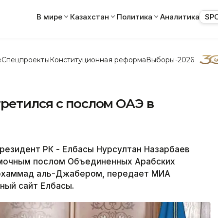
В мире
Казахстан
Политика
Аналитика
SP
е
Спецпроекты
Конституционная реформа
Выборы-2026
ретился с послом ОАЭ в
езидент РК - Елбасы Нурсултан Назарбаев
омочным послом Объединенных Арабских
Мохаммад аль-Джабером, передает МИА
ный сайт Елбасы.