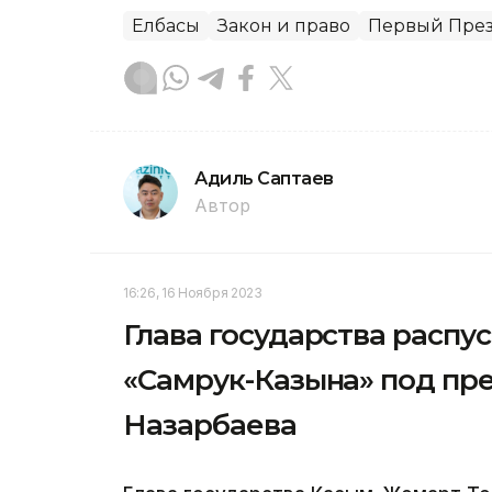
Елбасы
Закон и право
Первый През
Адиль Саптаев
Автор
16:26, 16 Ноября 2023
Глава государства распу
«Самрук-Казына» под пр
Назарбаева