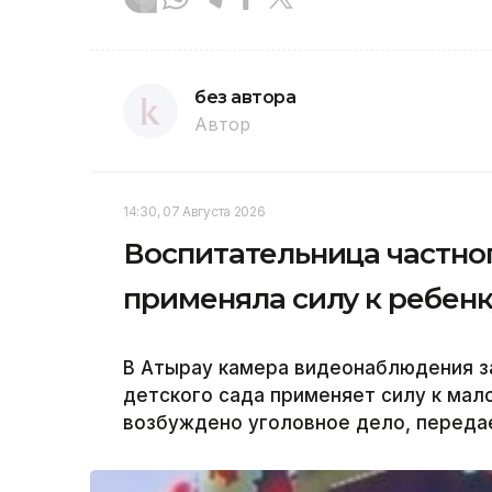
без автора
Автор
14:30, 07 Августа 2026
Воспитательница частног
применяла силу к ребенк
В Атырау камера видеонаблюдения за
детского сада применяет силу к мал
возбуждено уголовное дело, передае