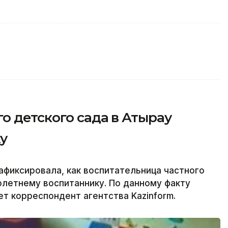
о детского сада в Атырау
у
фиксировала, как воспитательница частного
олетнему воспитаннику. По данному факту
т корреспондент агентства Kazinform.