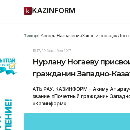
KAZINFORM
Акорда
Назначения
Закон и порядок
Дось
Тренды:
15:17, 29 Сентября 2017
Нурлану Ногаеву присво
гражданин Западно-Каза
АТЫРАУ. КАЗИНФОРМ - Акиму Атыраус
звание «Почетный гражданин Западн
«Казинформ».