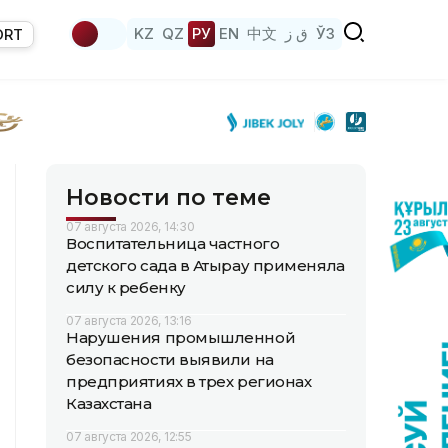
KZ
QZ
РУ
EN
中文
ق ز
ЎЗ
ORT
Новости по теме
07 августа 2026, 14:30
Воспитательница частного
детского сада в Атырау применяла
силу к ребенку
07 августа 2026, 13:16
Нарушения промышленной
безопасности выявили на
предприятиях в трех регионах
Казахстана
07 августа 2026, 12:55