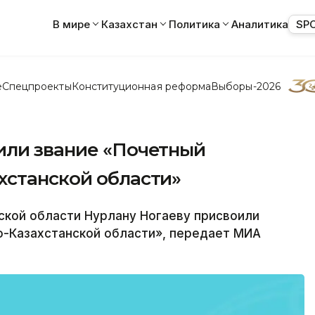
В мире
Казахстан
Политика
Аналитика
SP
е
Спецпроекты
Конституционная реформа
Выборы-2026
или звание «Почетный
хстанской области»
кой области Нурлану Ногаеву присвоили
о-Казахстанской области», передает МИА