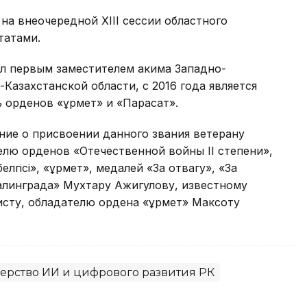
а внеочередной XIII сессии областного
татами.
ал первым заместителем акима Западно-
Казахстанской области, с 2016 года является
 орденов «Құрмет» и «Парасат».
ние о присвоении данного звания ветерану
лю орденов «Отечественной войны II степени»,
лгісі», «Құрмет», медалей «За отвагу», «За
алинграда» Мухтару Ажигулову, известному
сту, обладателю ордена «Құрмет» Максоту
ерство ИИ и цифрового развития РК