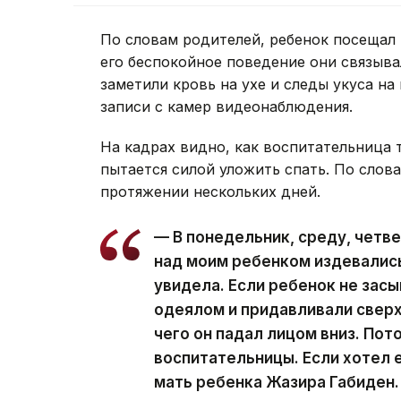
По словам родителей, ребенок посещал 
его беспокойное поведение они связыв
заметили кровь на ухе и следы укуса на
записи с камер видеонаблюдения.
На кадрах видно, как воспитательница тя
пытается силой уложить спать. По слов
протяжении нескольких дней.
— В понедельник, среду, четв
над моим ребенком издевались.
увидела. Если ребенок не зас
одеялом и придавливали сверху
чего он падал лицом вниз. Пот
воспитательницы. Если хотел е
мать ребенка Жазира Габиден.