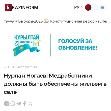
KAZINFORM
РУ
Выборы-2026
Конституционная реформа
Спецп
Тренды:
22:15, 07 Февраля 2019
Нурлан Ногаев: Медработники
должны быть обеспечены жильем в
селе