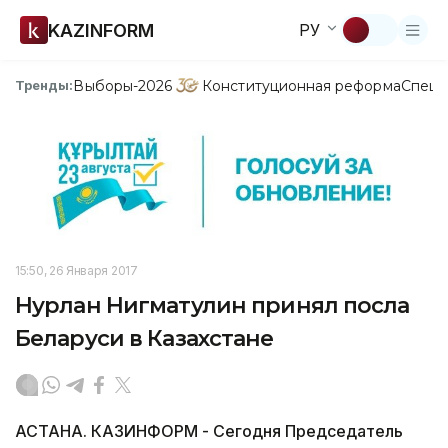
KAZINFORM
РУ
Выборы-2026
Конституционная реформа
Спецп
Тренды:
15:50, 26 Января 2017
Нурлан Нигматулин принял посла
Беларуси в Казахстане
АСТАНА. КАЗИНФОРМ - Сегодня Председатель