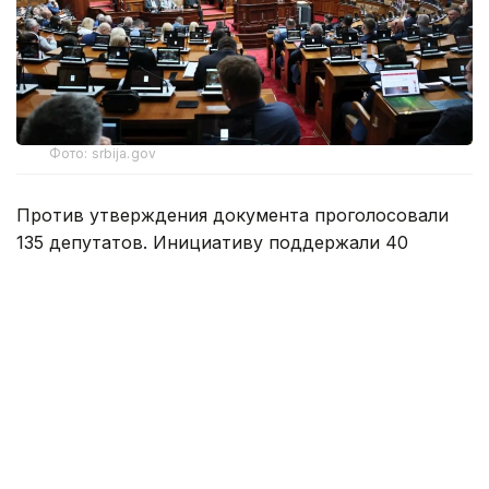
Фото: srbija.gov
Против утверждения документа проголосовали
135 депутатов. Инициативу поддержали 40
парламентариев, еще один воздержался.
Народная скупщина является однопалатным
парламентом Сербии.
Специально для Kazinform предоставлено
партнерским агентством ТАСС.
Напомним, в мае этого года беспорядки
вспыхнули
в Белграде, где проходил митинг