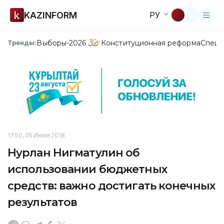
KAZINFORM
РУ
Выборы-2026
Конституционная реформа
Спецп
Тренды:
17:50, 05 Июня 2018
Нурлан Нигматулин об
использовании бюджетных
средств: важно достигать конечных
результатов