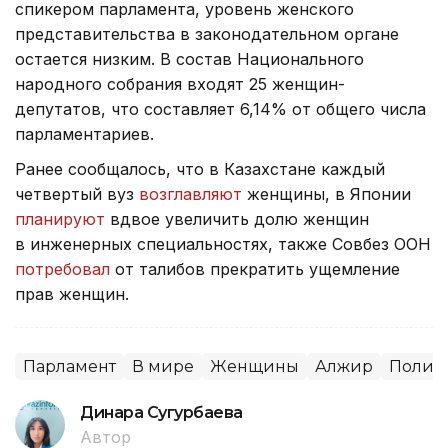
спикером парламента, уровень женского
представительства в законодательном органе
остается низким. В состав Национального
народного собрания входят 25 женщин-
депутатов, что составляет 6,14% от общего числа
парламентариев.
Ранее сообщалось, что в Казахстане каждый
четвертый вуз
возглавляют
женщины, в Японии
планируют
вдвое увеличить долю женщин
в инженерных специальностях, также Совбез ООН
потребовал
от талибов прекратить ущемление
прав женщин.
Парламент
В мире
Женщины
Алжир
Полит
Динара Сугурбаева
Автор