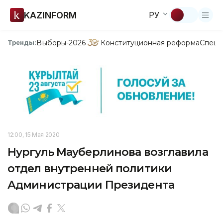
KAZINFORM
РУ
Выборы-2026
Конституционная реформа
Спецп
Тренды:
12:00, 15 Мая 2020
Нургуль Мауберлинова возглавила
отдел внутренней политики
Администрации Президента