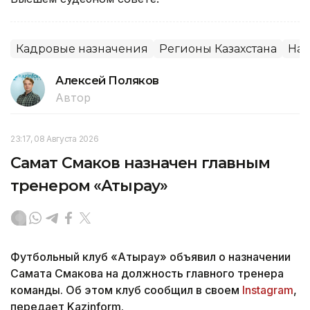
Кадровые назначения
Регионы Казахстана
Наз
Алексей Поляков
Автор
23:17, 08 Августа 2026
Самат Смаков назначен главным
тренером «Атырау»
Футбольный клуб «Атырау» объявил о назначении
Самата Смакова на должность главного тренера
команды. Об этом клуб сообщил в своем
Instagram
,
передает Kazinform.