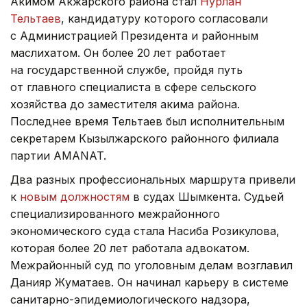
Акимом Акжарского района стал
Нурлан
Тельтаев
, кандидатуру которого согласовали
с Администрацией Президента и районным
маслихатом. Он более 20 лет работает
на государственной службе, пройдя путь
от главного специалиста в сфере сельского
хозяйства до заместителя акима района.
Последнее время Тельтаев был исполнительным
секретарем Кызылжарского районного филиала
партии AMANAT.
Два разных профессиональных маршрута привели
к
новым должностям
в судах Шымкента. Судьей
специализированного межрайонного
экономического суда стала Насиба Розикулова,
которая более 20 лет работала адвокатом.
Межрайонный суд по уголовным делам возглавил
Данияр Жуматаев. Он начинал карьеру в системе
санитарно-эпидемиологического надзора,