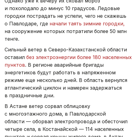
Однако уже к вечеру их сковал мороз
и похолодало до минус 10 градусов. Ледовые
городки пострадать не успели, чего не скажешь
о Павлодаре, где
начали таять зимние городки,
на сооружение которых потратили более 50 млн
тенге.
Сильный ветер в Северо-Казахстанской области
оставил
без электроэнергии более 180 населенных
пунктов
. В регионе аварийные бригады
энергетиков будут работать в напряженном
режиме еще несколько дней. В область вернулся
атлантический циклон и намерен задержаться
в праздничные дни.
В Астане ветер сорвал облицовку
с многоэтажного дома, в Павлодарской
области — оборвал электропровода и обесточил
четыре села, в Костанайской — 114 населенных
пунктов и сорвал крышу жилого дома, в Актау