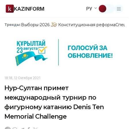
KAZINFORM
РУ
Выборы-2026
Конституционная реформа
Спецп
Тренды:
18:18, 12 Октября 2021
Нур-Султан примет
международный турнир по
фигурному катанию Denis Ten
Memorial Challenge