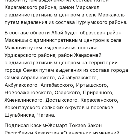
Карагайского района, район Марқакөл
с административным центром в селе Маркаколь
путем выделения из состава Курчумского района.
В составе области Абай будет образован район
Мақаншы с административным центром в селе
Маканчи путем выделения из состава
Урджарского района; район Жаңасемей
с административным центром на территории
города Семея путем выделения из состава города
Семея Абралинского, Айнабулакского,
Акбулакского, Алгабасского, Иртышского,
Новобаженовского, Озерского, Приречного,
Жиеналинского, Достыкского, Караоленского,
Кокентауского сельских округов и поселков
Шульбинска, Чагана.
Подписал Касым-Жомарт Токаев Закон
Республики Казахстан «О внесении изменений