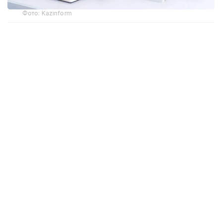
Фото: Kazinform
Самая крупная трагедия на шахте
28 октября на шахте имени Костенко в
Карагандинской области, принадлежащей
компании «АрселорМиттал Темиртау»,
прогремел
взрыв. Предположительно, по информации
компании, в лаве произошел взрыв газометана.
На момент аварии в шахте находилось 252
человека. Из них 46 погибли. Аварийно-
спасательные и поисковые работы проводились
непрерывно на протяжении нескольких суток,
пока не нашли останки последнего горняка.