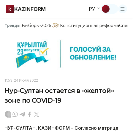
KAZINFORM
РУ
Выборы-2026
Конституционная реформа
Спецп
Тренды:
11:53, 24 Июля 2022
Нур-Султан остается в «желтой»
зоне по COVID-19
НУР-СУЛТАН. КАЗИНФОРМ – Согласно матрице