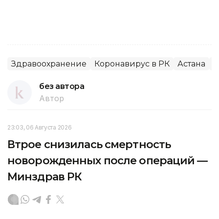
Здравоохранение
Коронавирус в РК
Астана
Г
без автора
Автор
23:03, 06 Августа 2026
Втрое снизилась смертность
новорожденных после операций —
Минздрав РК