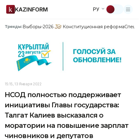
KAZINFORM
РУ
Выборы-2026
Конституционная реформа
Спецп
Тренды:
15:15, 13 Января 2022
НСОД полностью поддерживает
инициативы Главы государства:
Талгат Калиев высказался о
моратории на повышение зарплат
чиновников и депутатов