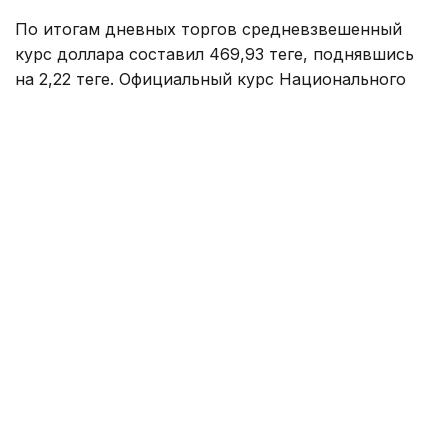
По итогам дневных торгов средневзвешенный
курс доллара составил 469,93 теңге, поднявшись
на 2,22 теңге. Официальный курс Национального
банка на 6 августа установлен на уровне 467,48
теңге.
Согласно данным Kurs.kz, в обменных пунктах
Астаны доллар покупают по 466,97 теңге, продают
по 474,00 теңге. Евро можно приобрести по 535,00
теңге, а продать по 545,00 теңге. Рубль покупают по
5,50, а продают по 5,70 теңге.
В Алматы американскую валюту покупают в
среднем по 469,71 теңге, продают по 471,86 теңге.
Евро торгуется в диапазоне 536,86 — 541,98 теңге,
а рубль: 5,52 - 5,65 теңге.
В обменных пунктах Шымкента доллар покупают
в среднем по 469,25 теңге, а продают по 471,39