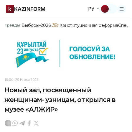
KAZINFORM
РУ
Выборы-2026
Конституционная реформа
Спецп
Тренды:
19:00, 29 Июля 2013
Новый зал, посвященный
женщинам- узницам, открылся в
музее «АЛЖИР»