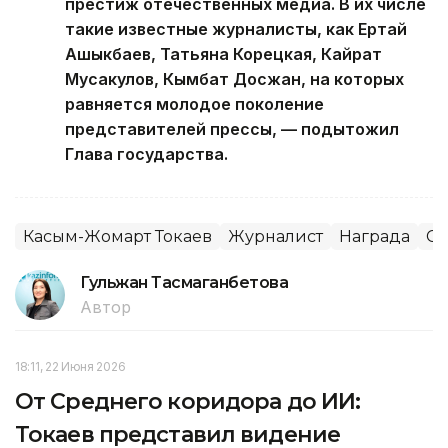
престиж отечественных медиа. В их числе
такие известные журналисты, как Ертай
Ашыкбаев, Татьяна Корецкая, Кайрат
Мусакулов, Кымбат Досжан, на которых
равняется молодое поколение
представителей прессы, — подытожил
Глава государства.
Касым-Жомарт Токаев
Журналист
Награда
С
Гульжан Тасмаганбетова
Автор
18:11, 22 Июня 2026
От Среднего коридора до ИИ:
Токаев представил видение