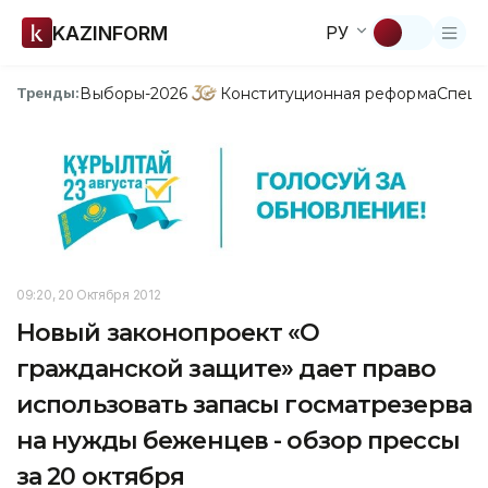
KAZINFORM
РУ
Выборы-2026
Конституционная реформа
Спецп
Тренды:
09:20, 20 Октября 2012
Новый законопроект «О
гражданской защите» дает право
использовать запасы госматрезерва
на нужды беженцев - обзор прессы
за 20 октября