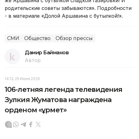
же Аршавина с бутылкой сладкой газировки! И
родительские советы забываются». Подробности
- в материале «Долой Аршавина с бутылкой!».
СМИ
Общество
Обзор прессы
Дамир Байманов
Автор
14:13, 25 Июня 2026
106-летняя легенда телевидения
Зулкия Жуматова награждена
орденом «Құрмет»