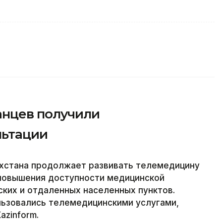
анцев получили
льтации
хстана продолжает развивать телемедицину
 повышения доступности медицинской
ких и отдаленных населенных пунктов.
льзовались телемедицинскими услугами,
azinform.