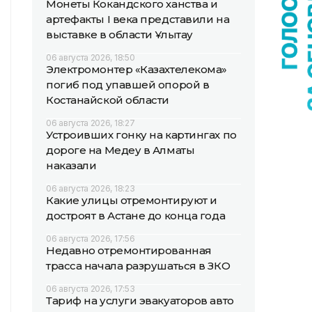
Монеты Кокандского ханства и
артефакты I века представили на
выставке в области Ұлытау
06 августа 2026, 18:50
Электромонтер «Казахтелекома»
погиб под упавшей опорой в
Костанайской области
06 августа 2026, 18:27
Устроивших гонку на картингах по
дороге на Медеу в Алматы
наказали
06 августа 2026, 18:23
Какие улицы отремонтируют и
достроят в Астане до конца года
06 августа 2026, 17:56
Недавно отремонтированная
трасса начала разрушаться в ЗКО
06 августа 2026, 17:53
Тариф на услуги эвакуаторов авто