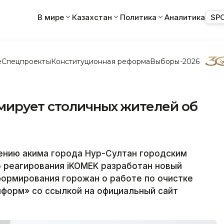
В мире
Казахстан
Политика
Аналитика
SP
е
Спецпроекты
Конституционная реформа
Выборы-2026
ирует столичных жителей об
нию акима города Нур-Султан городским
 реагирования iKOMEK разработан новый
нформирования горожан о работе по очистке
нформ» со ссылкой на официальный сайт