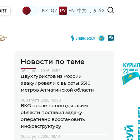
KZ
QZ
РУ
EN
中文
ق ز
ЎЗ
ORT
Новости по теме
06 августа 2026, 19:52
Двух туристов из России
эвакуировали с высоты 3510
метров Алматинской области
06 августа 2026, 19:30
ВКО после непогоды: аким
области поставил задачу
оперативно восстановить
инфраструктуру
06 августа 2026, 19:16