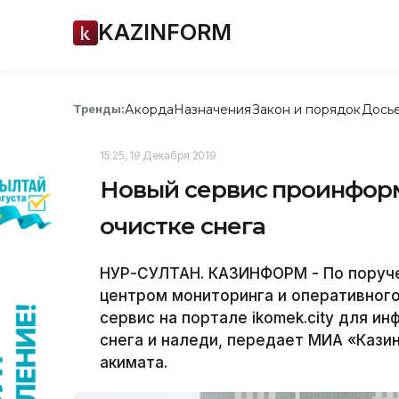
KAZINFORM
Акорда
Назначения
Закон и порядок
Дось
Тренды:
15:25, 19 Декабря 2019
Новый сервис проинформ
очистке снега
НУР-СУЛТАН. КАЗИНФОРМ - По поруче
центром мониторинга и оперативного
сервис на портале ikomek.city для и
снега и наледи, передает МИА «Кази
акимата.