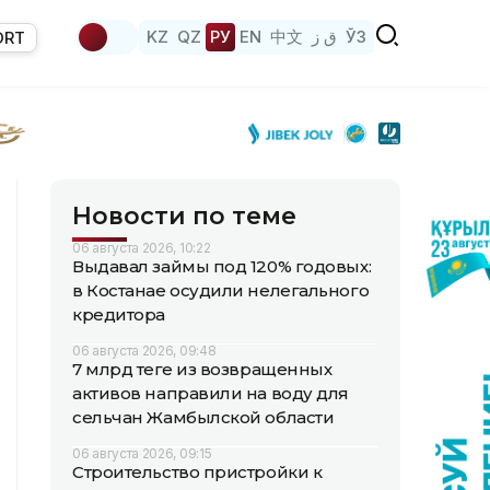
KZ
QZ
РУ
EN
中文
ق ز
ЎЗ
ORT
Новости по теме
06 августа 2026, 10:22
Выдавал займы под 120% годовых:
в Костанае осудили нелегального
кредитора
06 августа 2026, 09:48
7 млрд теңге из возвращенных
активов направили на воду для
сельчан Жамбылской области
06 августа 2026, 09:15
Строительство пристройки к