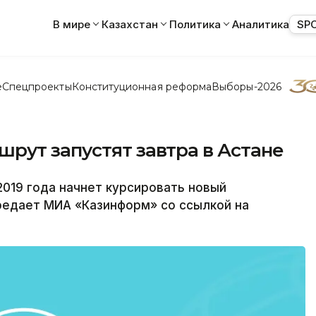
В мире
Казахстан
Политика
Аналитика
SP
е
Спецпроекты
Конституционная реформа
Выборы-2026
рут запустят завтра в Астане
019 года начнет курсировать новый
редает МИА «Казинформ» со ссылкой на