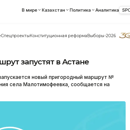
В мире
Казахстан
Политика
Аналитика
SP
е
Спецпроекты
Конституционная реформа
Выборы-2026
рут запустят в Астане
запускается новый пригородный маршрут №
ения села Малотимофеевка, сообщается на