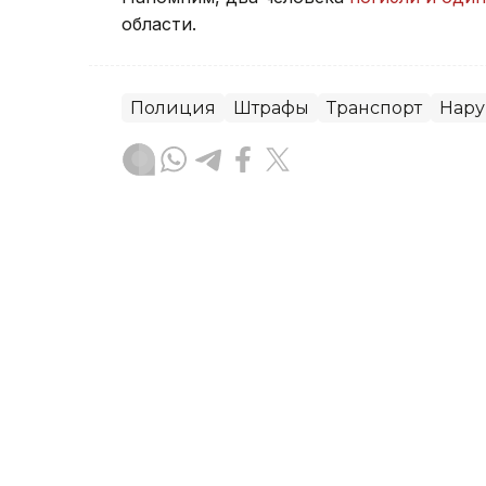
области.
Полиция
Штрафы
Транспорт
Нар
Камшат Абдирайым
Автор
17:27, 04 Августа 2026
Правила испытаний бес
утвердили в Казахстане