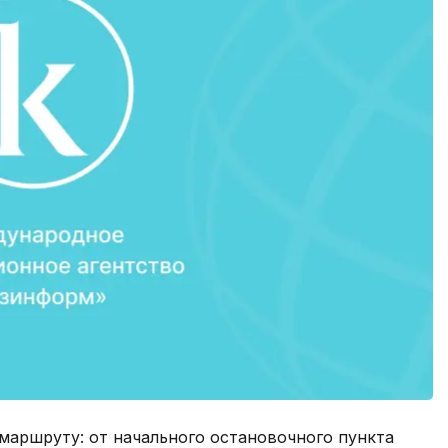
маршруту: от начального остановочного пункта