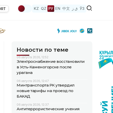
KZ
QZ
РУ
EN
中文
ق ز
ЎЗ
ORT
Новости по теме
06 августа 2026, 12:52
Электроснабжение восстановили
в Усть-Каменогорске после
урагана
06 августа 2026, 12:47
Минтранспорта РК утвердил
новые тарифы на проезд по
БАКАД
06 августа 2026, 12:37
Антитеррористические учения