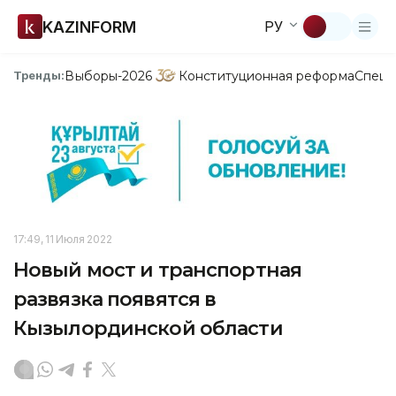
KAZINFORM
РУ
Выборы-2026
Конституционная реформа
Спецп
Тренды:
17:49, 11 Июля 2022
Новый мост и транспортная
развязка появятся в
Кызылординской области