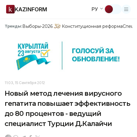
KAZINFORM
РУ
Выборы-2026
Конституционная реформа
Спецп
Тренды:
11:03, 15 Сентября 2012
Новый метод лечения вирусного
гепатита повышает эффективность
до 80 процентов - ведущий
специалист Турции Д.Калайчи