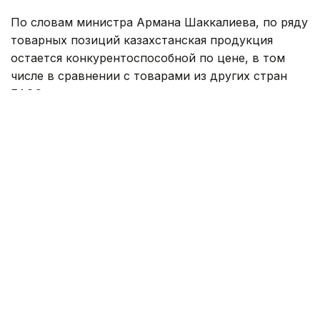
По словам министра Армана Шаккалиева, по ряду
товарных позиций казахстанская продукция
остается конкурентоспособной по цене, в том
числе в сравнении с товарами из других стран
ЕАЭС.
— Что касается сопоставления по ценам —
то мы всегда отмечаем, что на ряд
позиций у нас цена достаточно
конкурентная, даже по сравнению
с нашими партнерами по ЕАЭС. По ряду
позиций, действительно, у нас цена
отличается — где-то выше. Например,
по бумажной и мыловаренной продукции —
если сравнивать с другими
производителями, то она сопоставимая, —
отметил Шаккалие на брифинге
в Правительстве.