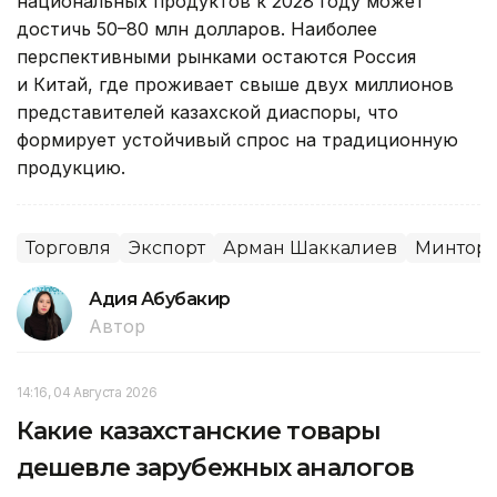
национальных продуктов к 2028 году может
достичь 50–80 млн долларов. Наиболее
перспективными рынками остаются Россия
и Китай, где проживает свыше двух миллионов
представителей казахской диаспоры, что
формирует устойчивый спрос на традиционную
продукцию.
Торговля
Экспорт
Арман Шаккалиев
Минторг
Адия Абубакир
Автор
14:16, 04 Августа 2026
Какие казахстанские товары
дешевле зарубежных аналогов