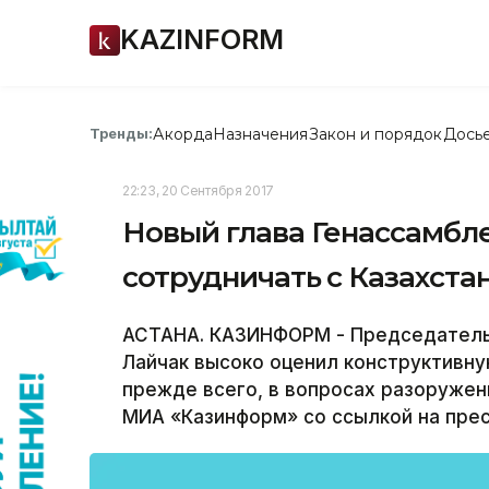
KAZINFORM
Акорда
Назначения
Закон и порядок
Дось
Тренды:
22:23, 20 Сентября 2017
Новый глава Генассамбл
сотрудничать с Казахста
АСТАНА. КАЗИНФОРМ - Председатель
Лайчак высоко оценил конструктивну
прежде всего, в вопросах разоружен
МИА «Казинформ» со ссылкой на пре