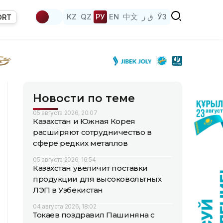
KZ
QZ
РУ
EN
中文
ق ز
ЎЗ
ORT
Новости по теме
05 августа 2026, 20:07
Казахстан и Южная Корея
расширяют сотрудничество в
сфере редких металлов
05 августа 2026, 16:54
Казахстан увеличит поставки
продукции для высоковольтных
ЛЭП в Узбекистан
04 августа 2026, 18:02
Токаев поздравил Пашиняна с