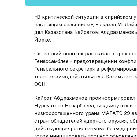
«В критической ситуации в сирийском 
настоящим спасением», - сказал М. Лай
дел Казахстана Кайратом Абдрахмановы
Йорке.
Словацкий политик рассказал о трех ос
Генассамблее - предотвращении конфли
Генерального секретаря в реформирова
тесно взаимодействовать с Казахстано
ООН.
Кайрат Абдрахманов проинформировал 
Нурсултана Назарбаева, выдвинутых в 
низкообогащенного урана МАГАТЭ 29 авг
стран-обладателей ядерного оружия, об
действующие региональные безъядерные
готов инициировать процесс обновлени