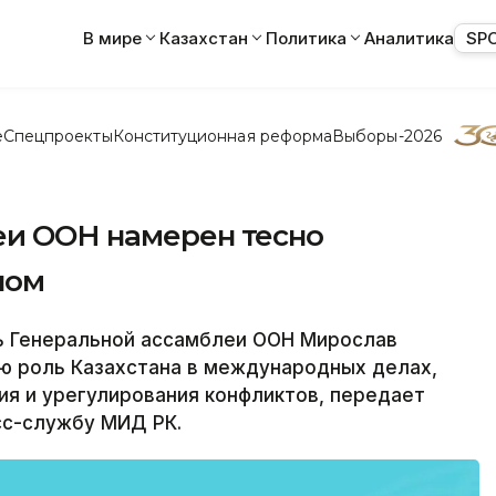
В мире
Казахстан
Политика
Аналитика
SP
е
Спецпроекты
Конституционная реформа
Выборы-2026
еи ООН намерен тесно
ном
 Генеральной ассамблеи ООН Мирослав
ю роль Казахстана в международных делах,
ия и урегулирования конфликтов, передает
сс-службу МИД РК.