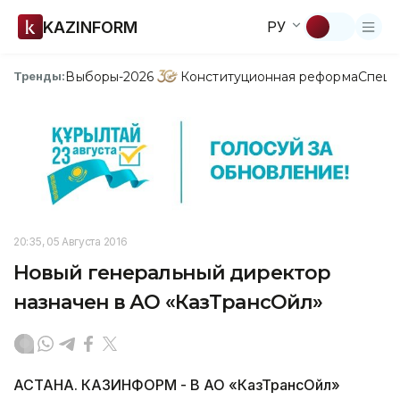
KAZINFORM
РУ
Выборы-2026
Конституционная реформа
Спецп
Тренды:
20:35, 05 Августа 2016
Новый генеральный директор
назначен в АО «КазТрансОйл»
АСТАНА. КАЗИНФОРМ - В АО «КазТрансОйл»