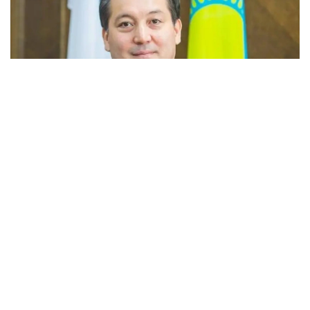
Фото: Kazinform
— Участники собрания выразили
уверенность, что под его руководством
Ассоциация продолжит
последовательную работу
по консолидации отраслевых интересов,
развитию диалога государства и бизнеса
и укреплению позиций энергетического