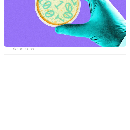
Фото: Axios
Ученые сгенерировали полные геномы вирусов
с помощью моделей искусственного интеллекта
Evo1 и Evo2, обученных на генетических
последовательностях вирусов, бактерий,
растений и человека. Затем наиболее
перспективные варианты были синтезированы
в лаборатории.
Из 302 созданных ИИ проектов исследователи
получили 16 полностью функциональных