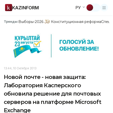
KAZINFORM
РУ
Выборы-2026
Конституционная реформа
Спецп
Тренды:
13:44, 10 Октября 2013
Новой почте - новая защита:
Лаборатория Касперского
обновила решение для почтовых
серверов на платформе Microsoft
Exchange