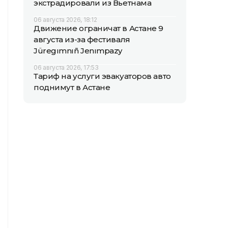
экстрадировали из Вьетнама
06 августа 2026, 18:12
Движение ограничат в Астане 9
августа из-за фестиваля
Jüregımnıñ Jenımpazy
06 августа 2026, 17:53
Тариф на услуги эвакуаторов авто
поднимут в Астане