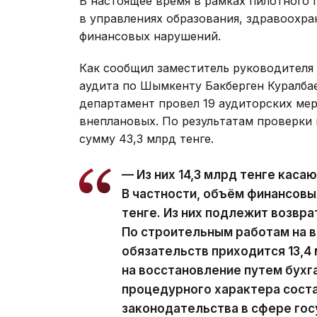
В настоящее время в рамках пилотного 
в управлениях образования, здравоохран
финансовых нарушений.
Как сообщил заместитель руководителя
аудита по Шымкенту Бакберген Куралбае
департамент провел 19 аудиторских мер
внеплановых. По результатам проверки
сумму 43,3 млрд тенге.
— Из них 14,3 млрд тенге каса
В частности, объём финансовы
тенге. Из них подлежит возвра
По строительным работам на 
обязательств приходится 13,4 
на восстановление путем бухг
процедурного характера соста
законодательства в сфере гос