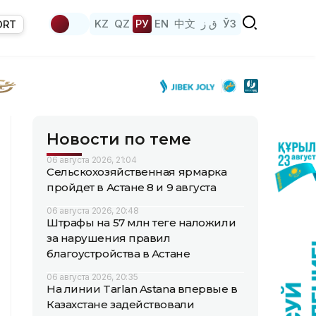
KZ
QZ
РУ
EN
中文
ق ز
ЎЗ
ORT
Новости по теме
06 августа 2026, 21:04
Сельскохозяйственная ярмарка
пройдет в Астане 8 и 9 августа
06 августа 2026, 20:48
Штрафы на 57 млн теңге наложили
за нарушения правил
благоустройства в Астане
06 августа 2026, 20:35
На линии Tarlan Astana впервые в
Казахстане задействовали