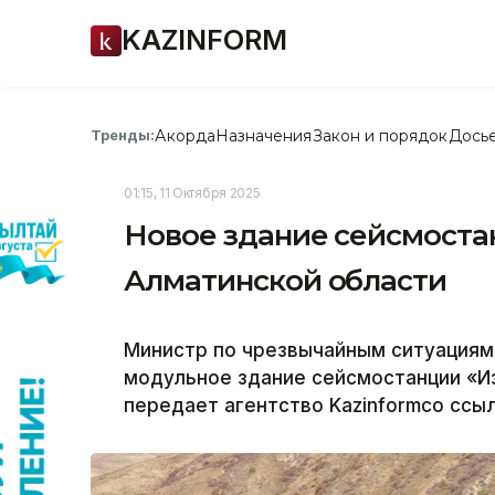
KAZINFORM
Акорда
Назначения
Закон и порядок
Дось
Тренды:
01:15, 11 Октября 2025
Новое здание сейсмоста
Алматинской области
Министр по чрезвычайным ситуациям 
модульное здание сейсмостанции «И
передает агентство Kazinformсо ссы