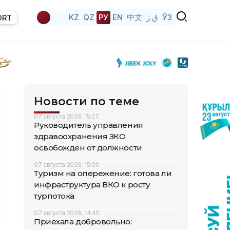
KZ
QZ
РУ
EN
中文
ق ز
ЎЗ
ORT
Новости по теме
07 августа 2026, 15:27
Руководитель управления
здравоохранения ЗКО
освобожден от должности
07 августа 2026, 15:00
Туризм на опережение: готова ли
инфраструктура ВКО к росту
турпотока
07 августа 2026, 14:45
Приехала добровольно: