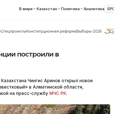
В мире
Казахстан
Политика
Аналитика
SP
е
Спецпроекты
Конституционная реформа
Выборы-2026
нции построили в
Казахстана Чингис Аринов открыл новое
звестковый» в Алматинской области,
лкой на пресс-службу
МЧС РК
.