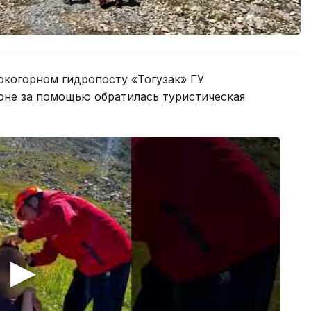
окогорном гидропосту «Тогузак» ГУ
оне за помощью обратилась туристическая