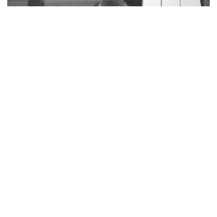
Фото: rustemova_aliya / instagram
Об этом сообщили в ведомстве в ответ на запрос
корреспондента Kazinform.
— Досудебное расследование по факту
гибели гражданки Улданы Мырзуан
завершено, уголовное дело направлено в
суд, — говорится в ответе первого