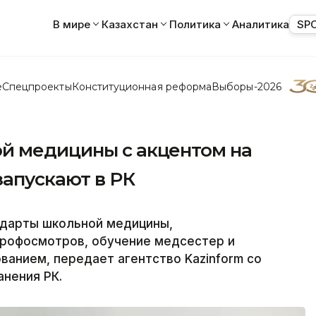
В мире
Казахстан
Политика
Аналитика
SP
е
Спецпроекты
Конституционная реформа
Выборы-2026
й медицины с акцентом на
запускают в РК
ндарты школьной медицины,
рофосмотров, обучение медсестер и
анием, передает агентство Kazinform со
нения РК.