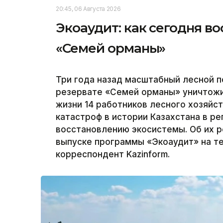
20:45, 06 Августа 2026
Экоаудит: как сегодня в
«Семей орманы»
Три года назад масштабный лесной 
резервате «Семей орманы» уничтожил
жизни 14 работников лесного хозяйс
катастроф в истории Казахстана в р
восстановлению экосистемы. Об их р
выпуске программы «Экоаудит» на те
корреспондент Kazinform.