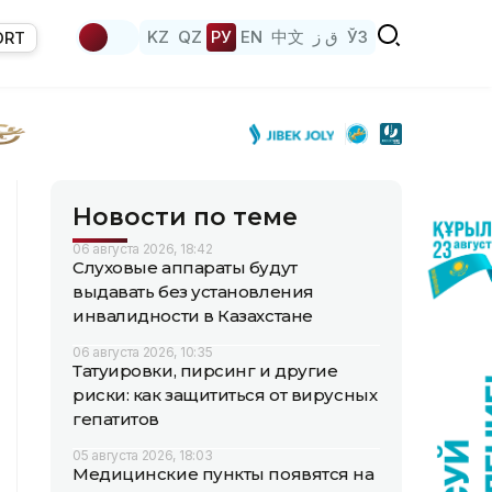
KZ
QZ
РУ
EN
中文
ق ز
ЎЗ
ORT
Новости по теме
06 августа 2026, 18:42
Слуховые аппараты будут
выдавать без установления
инвалидности в Казахстане
06 августа 2026, 10:35
Татуировки, пирсинг и другие
риски: как защититься от вирусных
гепатитов
05 августа 2026, 18:03
Медицинские пункты появятся на