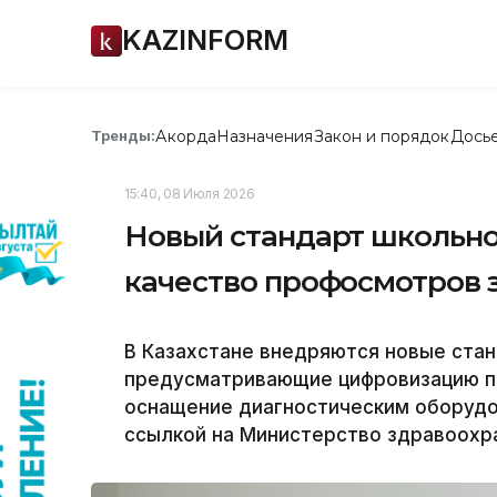
KAZINFORM
Акорда
Назначения
Закон и порядок
Дось
Тренды:
15:40, 08 Июля 2026
Новый стандарт школьно
качество профосмотров 
В Казахстане внедряются новые ста
предусматривающие цифровизацию п
оснащение диагностическим оборудов
ссылкой на Министерство здравоохра