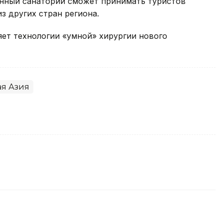
енный санаторий сможет принимать туристов
из других стран региона.
ряет технологии «умной» хирургии нового
ая Азия