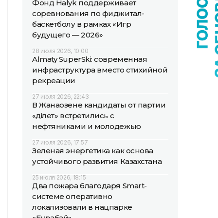
Фонд Halyk поддерживает
соревнования по фиджитал-
баскетболу в рамках «Игр
будущего — 2026»
28 июля 2026, 10:00
Almaty SuperSki: современная
инфраструктура вместо стихийной
рекреации
27 июля 2026, 22:43
В Жанаозене кандидаты от партии
«Әділет» встретились с
нефтяниками и молодежью
27 июля 2026, 17:57
Зеленая энергетика как основа
устойчивого развития Казахстана
25 июля 2026, 18:15
Два пожара благодаря Smart-
системе оперативно
локализовали в нацпарке
«Бурабай»