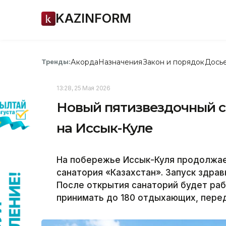
KAZINFORM
Акорда
Назначения
Закон и порядок
Дось
Тренды:
13:28, 25 Мая 2026
Новый пятизвездочный с
на Иссык-Куле
На побережье Иссык-Куля продолжае
санатория «Казахстан». Запуск здрав
После открытия санаторий будет ра
принимать до 180 отдыхающих, перед