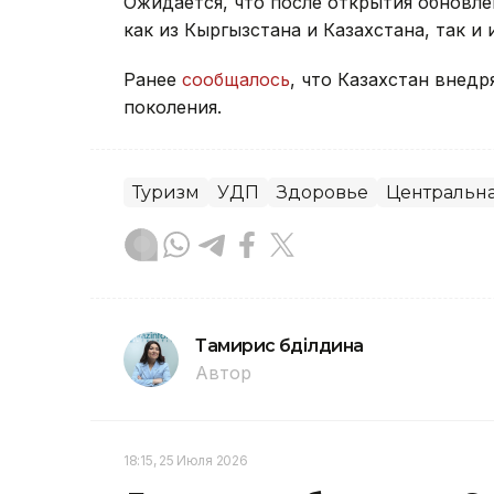
Ожидается, что после открытия обновл
как из Кыргызстана и Казахстана, так и 
Ранее
сообщалось
, что Казахстан внед
поколения.
Туризм
УДП
Здоровье
Центральн
Тамирис Әбділдина
Автор
18:15, 25 Июля 2026