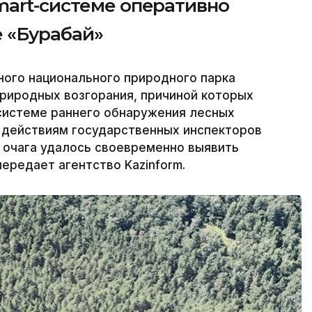
mart-системе оперативно
е «Бурабай»
ного национального природного парка
риродных возгорания, причиной которых
 системе раннего обнаружения лесных
м действиям государственных инспекторов
 очага удалось своевременно выявить
передает агентство Kazinform.