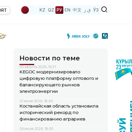
KZ
QZ
РУ
EN
中文
ق ز
ЎЗ
ORT
Новости по теме
05 августа 2026, 16:21
KEGOC модернизировало
цифровую платформу оптового и
балансирующего рынков
электроэнергии
31 июля 2026, 18:40
Костанайская область установила
исторический рекорд по
финансированию аграриев
29 июля 2026, 18:05