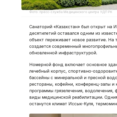
Фото: пресс-служба Медицинского центра УДП РК
Санаторий «Казахстан» был открыт на И
десятилетий оставался одним из извест
объект переживает новое развитие. На 
создается современный многопрофильн
обновленной инфраструктурой.
Номерной фонд включает основное здан
лечебный корпус, спортивно-оздоровит
бассейны с минеральной и пресной вод
рестораны, кофейни, конференц-залы и 
программы грязелечения, водолечения, 
виды медицинской реабилитации. Одним
останутся климат Иссык-Куля, термомине