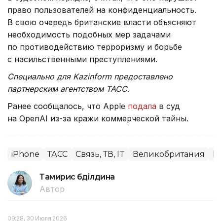
право пользователей на конфиденциальность.
В свою очередь британские власти объясняют
необходимость подобных мер задачами
по противодействию терроризму и борьбе
с насильственными преступлениями.
Специально для Kazinform предоставлено
партнерским агентством ТАСС.
Ранее сообщалось, что Apple
подала
в суд
на OpenAI из-за кражи коммерческой тайны.
iPhone
ТАСС
Связь, ТВ, IT
Великобритания
М
Тамирис Әбділдина
Автор
09:28, 30 Июля 2026