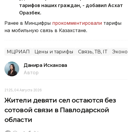
тарифов наших граждан, - добавил Асхат
Оразбек.
Ранее в Минцифры
прокомментировали
тарифы
на мобильную связь в Казахстане.
МЦРИАП
Цены и тарифы
Связь, ТВ, IT
Эконом
Данира Искакова
Автор
21:25, 04 Августа 2026
Жители девяти сел остаются без
сотовой связи в Павлодарской
области