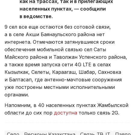
как на трассах, так и в прилегающих
населенных пунктах, — сообщили
в ведомстве.
9 сел все еще остаются без сотовой связи,
а в селе Акши Баянаульского
района нет
интернета. Отмечаются затянувшиеся сроки
обеспечения мобильной связью сел Саты
Майского района и Таволжан Успенского района,
а также время запуска сети 4G LTE в селах
Кызылкак, Селеты, Караагаш, Шабар, Сахновка
и Балтасап, где антенно-мачтовые сооружения
уже построены местными исполнительными
органами.
Напомним, в 40 населенных пунктах Жамбылской
области до сих пор
доступна
только связь 2G.
Село
Регионы Казахстана
Связь, ТВ, IT
Павлод