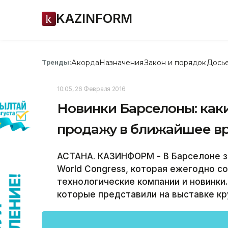
KAZINFORM
Акорда
Назначения
Закон и порядок
Дось
Тренды:
10:05, 26 Февраля 2016
Новинки Барселоны: каки
продажу в ближайшее в
АСТАНА. КАЗИНФОРМ - В Барселоне з
World Congress, которая ежегодно с
технологические компании и новинки
которые представили на выставке к