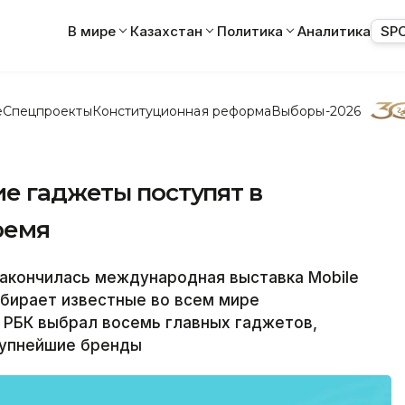
В мире
Казахстан
Политика
Аналитика
SP
е
Спецпроекты
Конституционная реформа
Выборы-2026
е гаджеты поступят в
ремя
акончилась международная выставка Mobile
обирает известные во всем мире
. РБК выбрал восемь главных гаджетов,
рупнейшие бренды