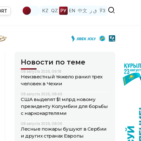
KZ
QZ
РУ
EN
中文
ق ز
ЎЗ
ORT
Новости по теме
08 августа 2026, 09:18
Неизвестный тяжело ранил трех
человек в Чехии
08 августа 2026, 08:49
США выделят $1 млрд новому
президенту Колумбии для борьбы
с наркокартелями
08 августа 2026, 08:06
Лесные пожары бушуют в Сербии
и других странах Европы