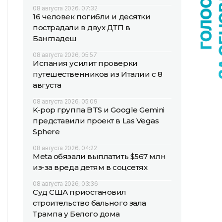
08 августа 2026, 07:32
16 человек погибли и десятки
пострадали в двух ДТП в
Бангладеш
08 августа 2026, 05:57
Испания усилит проверки
путешественников из Италии с 8
августа
08 августа 2026, 05:09
K-pop группа BTS и Google Gemini
представили проект в Las Vegas
Sphere
08 августа 2026, 04:22
Meta обязали выплатить $567 млн
из-за вреда детям в соцсетях
08 августа 2026, 03:36
Суд США приостановил
строительство бального зала
Трампа у Белого дома