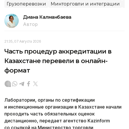
Грузоперевозки
Минторговли и интеграции
П
Диана Калманбаева
Автор
21:35, 07 Августа 2026
Часть процедур аккредитации в
Казахстане перевели в онлайн-
формат
Лаборатории, органы по сертификации
и инспекционные организации в Казахстане начали
проходить часть обязательных оценок
дистанционно, передает агентство Kazinform
со ссылкой на Министерство торговли