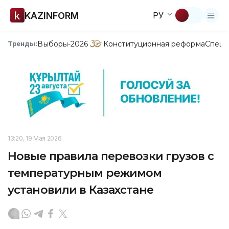
KAZINFORM
РУ
Выборы-2026
Конституционная реформа
Спецп
Тренды:
13:20, 19 Мая 2026
Новые правила перевозки грузов с
температурным режимом
установили в Казахстане