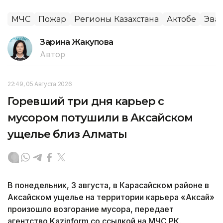
МЧС
Пожар
Регионы Казахстана
Актобе
Эва
Зарина Жакупова
Автор
22:49, 05 Августа 2026
Горевший три дня карьер с
мусором потушили в Аксайском
ущелье близ Алматы
В понедельник, 3 августа, в Карасайском районе в
Аксайском ущелье на территории карьера «Аксай»
произошло возгорание мусора, передает
агентство Kazinform со ссылкой на МЧС РК.