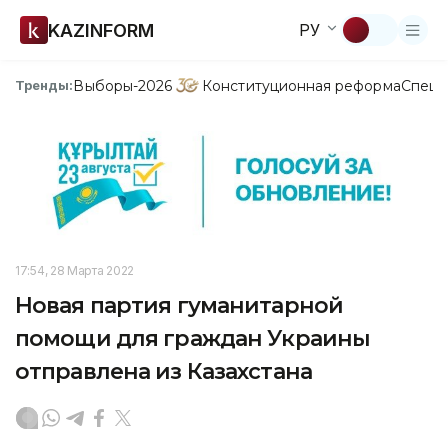
KAZINFORM
РУ
Выборы-2026
Конституционная реформа
Спецп
Тренды:
17:54, 28 Марта 2022
Новая партия гуманитарной
помощи для граждан Украины
отправлена из Казахстана