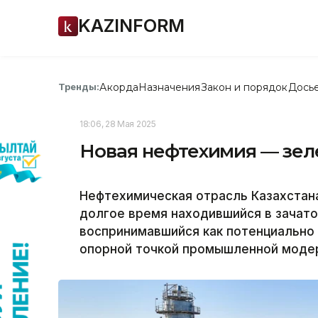
KAZINFORM
Акорда
Назначения
Закон и порядок
Дось
Тренды:
18:06, 28 Мая 2025
Новая нефтехимия — зел
Нефтехимическая отрасль Казахстан
долгое время находившийся в зачато
воспринимавшийся как потенциально 
опорной точкой промышленной моде