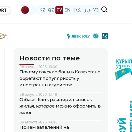
KZ
QZ
РУ
EN
中文
ق ز
ЎЗ
ORT
Новости по теме
08 августа 2026, 19:00
Почему сакские бани в Казахстане
обретают популярность у
иностранных туристов
08 августа 2026, 15:48
Отбасы банк расширил список
жилья, которое можно оформить в
залог
08 августа 2026, 14:43
Прием заявлений на