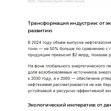
Фото: Павлодар мұнай-химия зауыты
Трансформация индустрии: от эк
развитию
В 2024 году объём выпуска нефтегазохи
тонн — на 50% больше по сравнению с 
продукции превысил $2 млрд, показав р
На фоне глобального энергетического п
доля возобновляемых источников энерг
к 2030 году, а к 2060 — обеспечена угл
нефтехимия рассматривается не как барь
устойчивой и ресурсно-эффективной эк
Экологический императив: от де