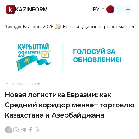
KAZINFORM
РУ
Выборы-2026
Конституционная реформа
Спецп
Тренды:
16:00, 16 Июня 2026
Новая логистика Евразии: как
Средний коридор меняет торговлю
Казахстана и Азербайджана