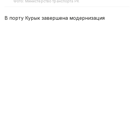
Фото: Министерство транспорта РК
В порту Курык завершена модернизация
подъемно-переходных мостов ППМ-1 и ППМ-2,
что позволило сократить время обработки
паромов, увеличить их вместимость и повысить
эффективность работы портовой инфраструктуры.