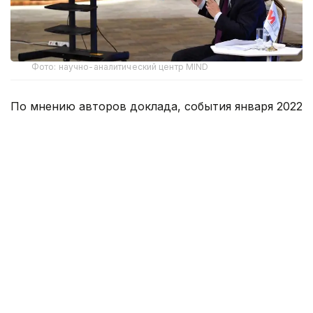
Фото: научно-аналитический центр MIND
По мнению авторов доклада, события января 2022
года ― первая в истории страны организация
вооруженного свержения законной власти.
Эксперты пришли к выводу, что повышение цены
на сжиженный газ стало главной причиной для
митингов в Мангистауской области, которые были
профессионально трансформированы в
вооруженные противостояния,
скоординированные по всей стране.
– В январских событиях участвовали
вооруженные формирования, которые
стали захватывать акиматы в регионах,