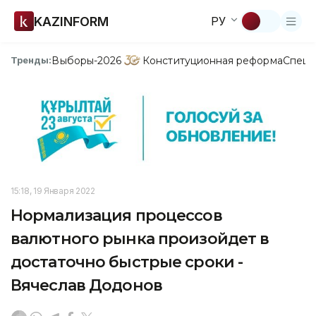
KAZINFORM
РУ
Выборы-2026
Конституционная реформа
Спецп
Тренды:
15:18, 19 Января 2022
Нормализация процессов
валютного рынка произойдет в
достаточно быстрые сроки -
Вячеслав Додонов