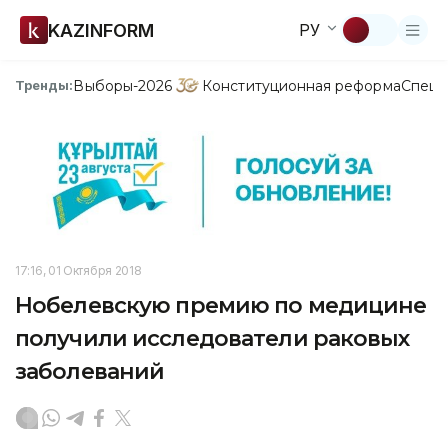
KAZINFORM
РУ
Выборы-2026
Конституционная реформа
Спецп
Тренды:
17:16, 01 Октября 2018
Нобелевскую премию по медицине
получили исследователи раковых
заболеваний