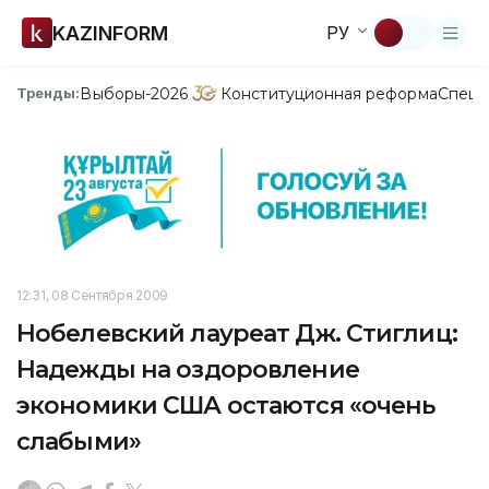
KAZINFORM
РУ
Выборы-2026
Конституционная реформа
Спецп
Тренды:
12:31, 08 Сентября 2009
Нобелевский лауреат Дж. Стиглиц:
Надежды на оздоровление
экономики США остаются «очень
слабыми»