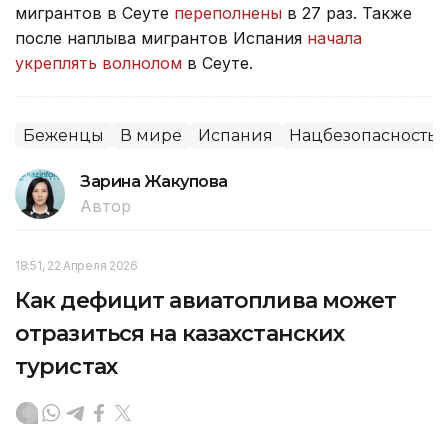
мигрантов в Сеуте
переполнены
в 27 раз. Также
после наплыва мигрантов Испания
начала
укреплять волнолом
в Сеуте.
Беженцы
В мире
Испания
Нацбезопасность
Зарина Жакупова
Автор
18:51, 22 Апреля 2026
Как дефицит авиатоплива может
отразиться на казахстанских
туристах